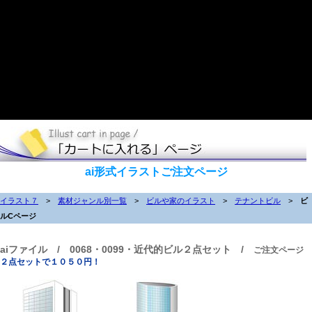
ai形式イラストご注文ページ
イラスト７
>
素材ジャンル別一覧
>
ビルや家のイラスト
>
テナントビル
>
ビ
ルCページ
aiファイル / 0068・0099・近代的ビル２点セット /
ご注文ページ
２点セットで１０５０円！