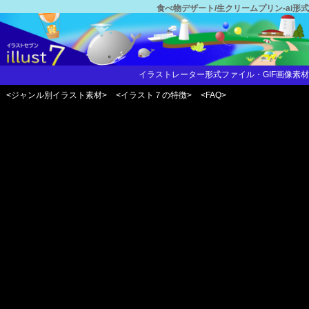
食べ物デザート/生クリームプリン-ai形式
イラストレーター形式ファイル・GIF画像素材
<ジャンル別イラスト素材>
<イラスト７の特徴>
<FAQ>