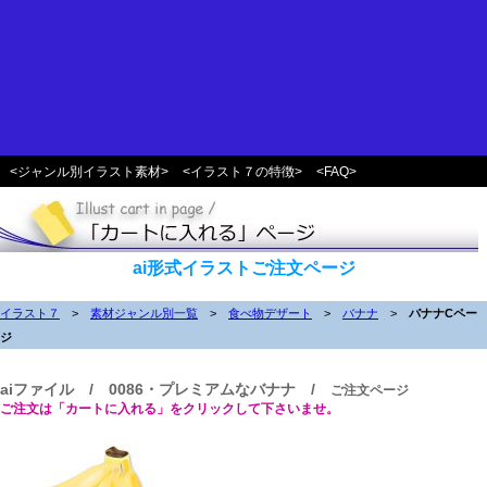
<ジャンル別イラスト素材>
<イラスト７の特徴>
<FAQ>
ai形式イラストご注文ページ
イラスト７
>
素材ジャンル別一覧
>
食べ物デザート
>
バナナ
>
バナナCペー
ジ
aiファイル / 0086・プレミアムなバナナ /
ご注文ページ
ご注文は「カートに入れる」をクリックして下さいませ。