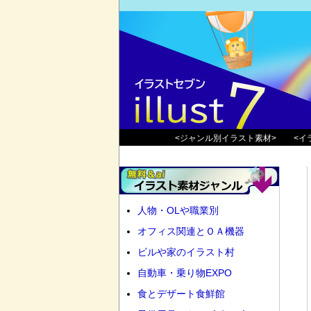
<ジャンル別イラスト素材>
<イ
人物・OLや職業別
オフィス関連とＯＡ機器
ビルや家のイラスト村
自動車・乗り物EXPO
食とデザート食鮮館