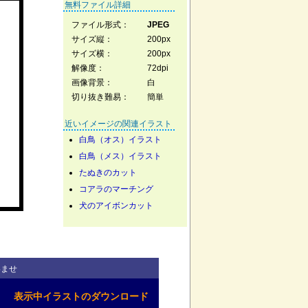
無料ファイル詳細
ファイル形式：
JPEG
サイズ縦：
200px
サイズ横：
200px
解像度：
72dpi
画像背景：
白
切り抜き難易：
簡単
近いイメージの関連イラスト
白鳥（オス）イラスト
白鳥（メス）イラスト
たぬきのカット
コアラのマーチング
犬のアイボンカット
いませ
表示中イラストのダウンロード